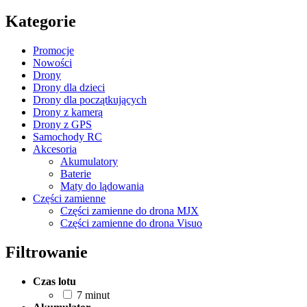
Kategorie
Promocje
Nowości
Drony
Drony dla dzieci
Drony dla początkujących
Drony z kamerą
Drony z GPS
Samochody RC
Akcesoria
Akumulatory
Baterie
Maty do lądowania
Części zamienne
Części zamienne do drona MJX
Części zamienne do drona Visuo
Filtrowanie
Czas lotu
7 minut