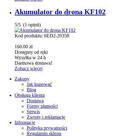
Akumulator do drona KF102
5
/
5
(
1
opinii)
Kod produktu: 6ED2-20358
160.00
zł
Dostępny od ręki
Wysyłka w 24 h
Darmowa dostawa!
Zobacz więcej
Zakupy
Jak kupować
Blog
Obsługa klienta
Dostawa
Formy płatności
Serwis
Zwroty i reklamacje
Informacje
Polityka prywatności
Regulamin sklepu