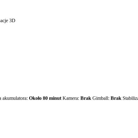
bacje 3D
a akumulatora:
Około 80 minut
Kamera:
Brak
Gimball:
Brak
Stabili