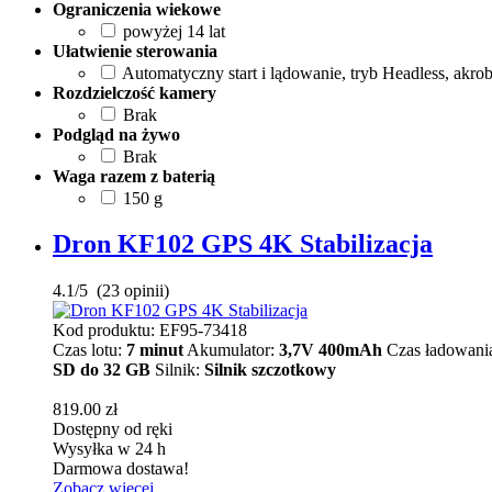
Ograniczenia wiekowe
powyżej 14 lat
Ułatwienie sterowania
Automatyczny start i lądowanie, tryb Headless, akro
Rozdzielczość kamery
Brak
Podgląd na żywo
Brak
Waga razem z baterią
150 g
Dron KF102 GPS 4K Stabilizacja
4.1
/
5
(
23
opinii)
Kod produktu: EF95-73418
Czas lotu:
7 minut
Akumulator:
3,7V 400mAh
Czas ładowani
SD do 32 GB
Silnik:
Silnik szczotkowy
819.00
zł
Dostępny od ręki
Wysyłka w 24 h
Darmowa dostawa!
Zobacz więcej