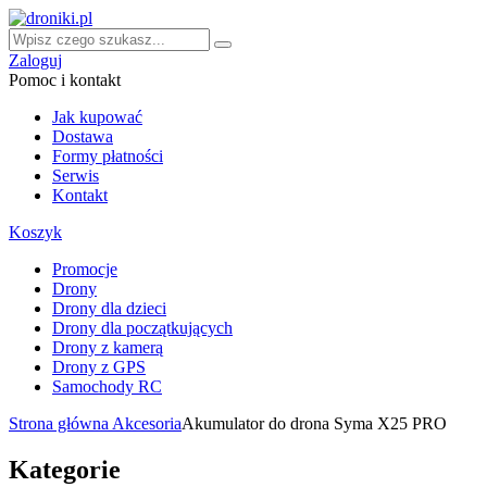
Zaloguj
Pomoc i kontakt
Jak kupować
Dostawa
Formy płatności
Serwis
Kontakt
Koszyk
Promocje
Drony
Drony dla dzieci
Drony dla początkujących
Drony z kamerą
Drony z GPS
Samochody RC
Strona główna
Akcesoria
Akumulator do drona Syma X25 PRO
Kategorie