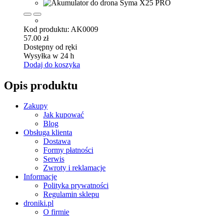
Kod produktu: AK0009
57.00
zł
Dostępny od ręki
Wysyłka w 24 h
Dodaj do koszyka
Opis produktu
Zakupy
Jak kupować
Blog
Obsługa klienta
Dostawa
Formy płatności
Serwis
Zwroty i reklamacje
Informacje
Polityka prywatności
Regulamin sklepu
droniki.pl
O firmie