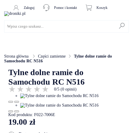
Zaloguj
Pomoc i kontakt
Koszyk
Promocje
Drony
Strona główna
Części zamienne
Tylne dolne ramie do
Samochodu RC N516
Drony dla dzieci
Tylne dolne ramie do
Drony dla początkujących
Samochodu RC N516
Drony z kamerą
0
/
5
(
0
opinii)
Drony z GPS
Samochody RC
Kod produktu: F022-7006E
19.00
zł